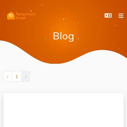
Blog
‹
1
›