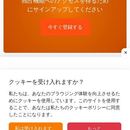
独占機能へのアクセスを得るため
にサインアップしてください
今すぐ登録する
クッキーを受け入れますか？
私たちは、あなたのブラウジング体験を向上させるた
めにクッキーを使用しています。このサイトを使用す
ることで、あなたは私たちのクッキーポリシーに同意
Free Temporary Email Address – Disposable
したことになります。
Mail Service | Temporary-Email.net ©
2026
–
私は受け入れます。
もっと
全著作権所有