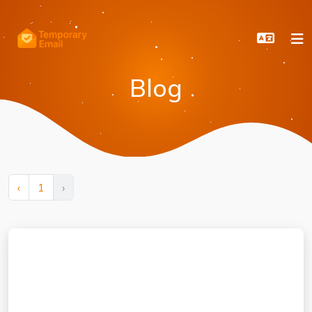
Blog
‹
1
›