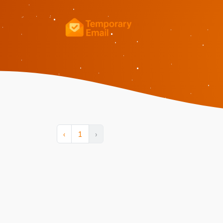
‹
1
›