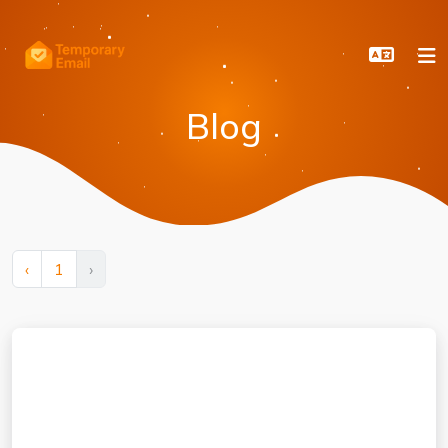
Blog
‹
1
›